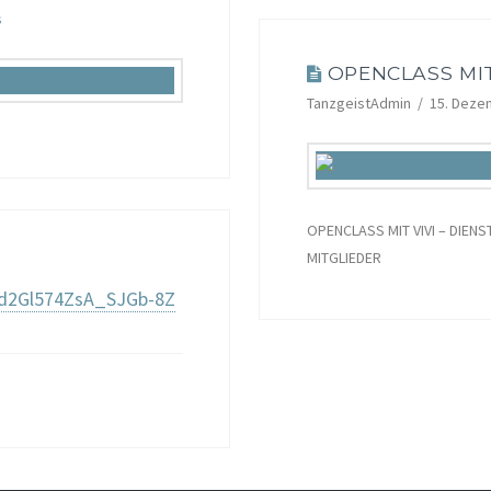
s
OPENCLASS MIT
TanzgeistAdmin
15. Deze
OPENCLASS MIT VIVI – DIENSTA
MITGLIEDER
Ad2Gl574ZsA_SJGb-8Z