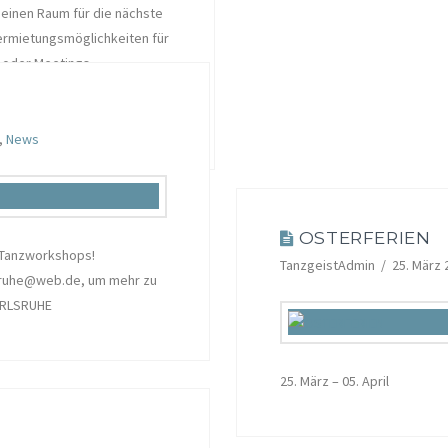
einen Raum für die nächste
vermietungsmöglichkeiten für
 oder Meetings.
 Reservierungen unter
,
News
OSTERFERIEN
 Tanzworkshops!
TanzgeistAdmin
25. März 
rlsruhe@web.de, um mehr zu
KARLSRUHE
25. März – 05. April