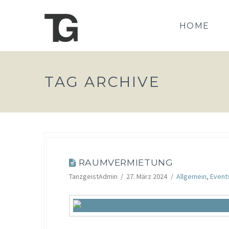
HOME
TAG ARCHIVE
KOSTENLOSE PROBESTUNDE
RAUMVERMIETUNG
TanzgeistAdmin
27. März 2024
Allgemein
,
News
TanzgeistAdmin
27. März 2024
Allgemein
,
Event