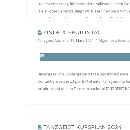
Raumvermietung für besondere Anlässe!Suchen Sie 
Feier oder Veranstaltung? Wir bieten flexible Raum
verschiedene Anlässe wie Geburtstage, Workshops
Kontaktieren Sie uns für weitere Informationen und
KINDERGEBURTSTAG
tanzgeist-karlsruhe@web.de. …
Read More
TanzgeistAdmin
27. März 2024
Allgemein
,
Events
Unvergessliche Kindergeburtstage und mitreißende
Kontaktiere uns jetzt per E-Mail unter tanzgeist-ka
erfahren und deinen Termin zu sichern! TANZGEIST-
TANZGEIST KURSPLAN 2024