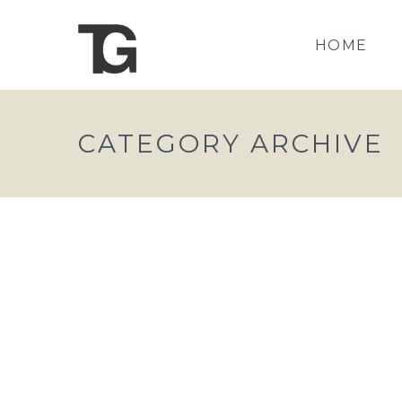
HOME
CATEGORY ARCHIVE
KOSTENLOSE PROBESTUNDE
TanzgeistAdmin
27. März 2024
Allgemein
,
News