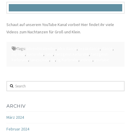
Schaut auf unserem YouTube Kanal vorbei! Hier findet ihr viele
Videos zum Nachtanzen für Groß und Klein.
Tags:
adventskalender
,
afro dance
,
breakdance
,
dance
,
hip-hop
,
karlsruhe
,
tanz
,
tanzgeist karlsruhe
,
tanzgeist-
karlsruhe
,
tanzschule
,
tg
,
tg Karlsruhe
,
videos
,
youtube
Search
ARCHIV
März 2024
Februar 2024