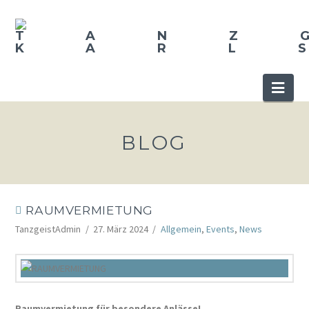
Nav
BLOG
RAUMVERMIETUNG
TanzgeistAdmin
27. März 2024
Allgemein
,
Events
,
News
Raumvermietung für besondere Anlässe!