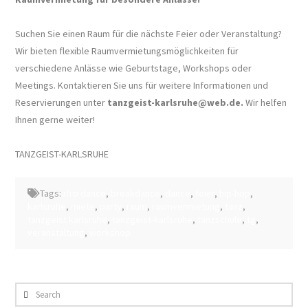
Suchen Sie einen Raum für die nächste Feier oder Veranstaltung?
Wir bieten flexible Raumvermietungsmöglichkeiten für
verschiedene Anlässe wie Geburtstage, Workshops oder
Meetings. Kontaktieren Sie uns für weitere Informationen und
Reservierungen unter
tanzgeist-karlsruhe@web.de.
Wir helfen
Ihnen gerne weiter!
TANZGEIST-KARLSRUHE
Tags:
afro dance
,
breakdance
,
dance
,
feier
,
hip-hop
,
karlsruhe
,
miete
,
party
,
raum
,
raumvermietung
,
tanz
,
tanzgeist karlsruhe
,
tanzgeist-karlsruhe
,
tanzschule
,
tg
,
veranstaltung
,
workshop
Search