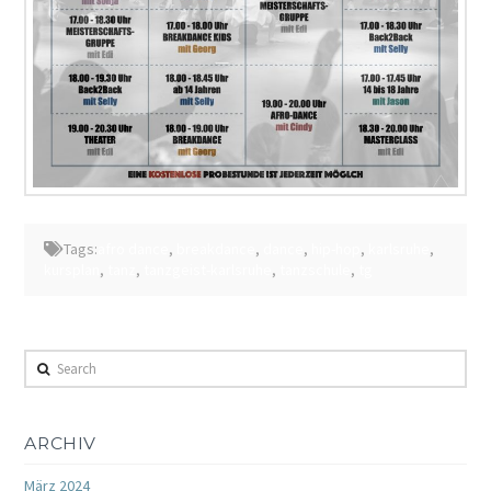
Tags:
afro dance
,
breakdance
,
dance
,
hip-hop
,
karlsruhe
,
kursplan
,
tanz
,
tanzgeist-karlsruhe
,
tanzschule
,
tg
Search
ARCHIV
März 2024