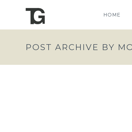
HOME
POST ARCHIVE BY M
JUNGES STAATSTHEATER
TanzgeistAdmin
24. November 2018
Allgemein
,
E