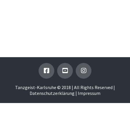
Herzlichen Glückwunsch an unsere Tänzer, die
vergangenen Samstag auf dem TAF BaWü CUP grandiose
Platzierungen in diversen Kategorien erzielt haben!
FORMATION Erwachsene: 1. PLATZ Back2Back DUOS
Juniors 1: 1. PLATZ Sophie und Sophie 2. PLATZ …
Read More
Tanzgeist-Karlsruhe © 2018 | All Rights Reserved |
Datenschutzerklärung
|
Impressum